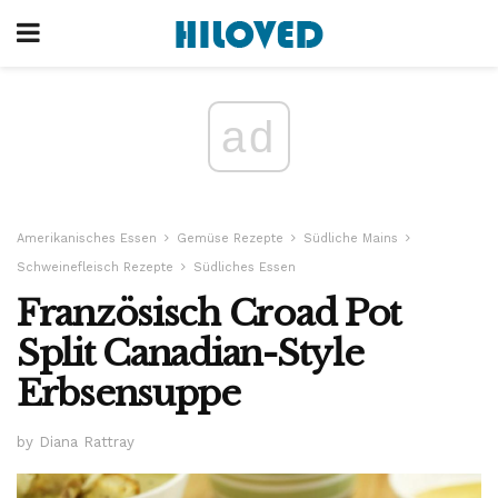
ad
Amerikanisches Essen
Gemüse Rezepte
Südliche Mains
Schweinefleisch Rezepte
Südliches Essen
Französisch Croad Pot
Split Canadian-Style
Erbsensuppe
by Diana Rattray