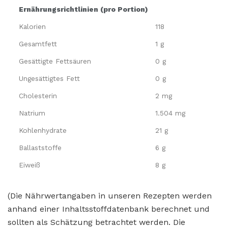
Ernährungsrichtlinien (pro Portion)
Kalorien
118
Gesamtfett
1 g
Gesättigte Fettsäuren
0 g
Ungesättigtes Fett
0 g
Cholesterin
2 mg
Natrium
1.504 mg
Kohlenhydrate
21 g
Ballaststoffe
6 g
Eiweiß
8 g
(Die Nährwertangaben in unseren Rezepten werden
anhand einer Inhaltsstoffdatenbank berechnet und
sollten als Schätzung betrachtet werden. Die