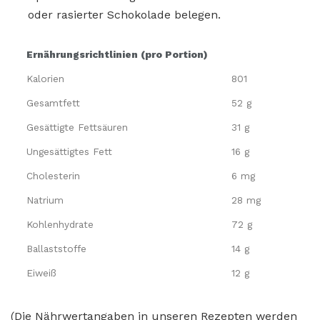
oder rasierter Schokolade belegen.
Ernährungsrichtlinien (pro Portion)
Kalorien
801
Gesamtfett
52 g
Gesättigte Fettsäuren
31 g
Ungesättigtes Fett
16 g
Cholesterin
6 mg
Natrium
28 mg
Kohlenhydrate
72 g
Ballaststoffe
14 g
Eiweiß
12 g
(Die Nährwertangaben in unseren Rezepten werden