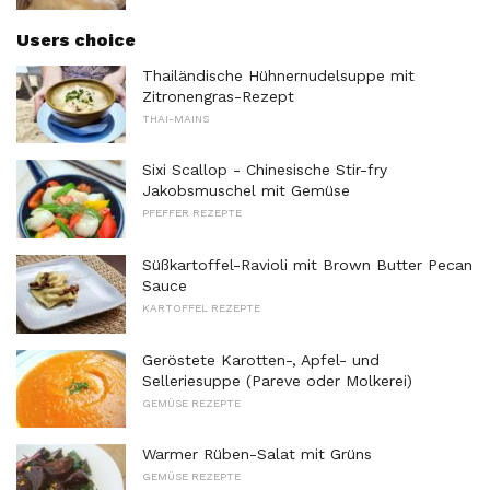
Users choice
Thailändische Hühnernudelsuppe mit
Zitronengras-Rezept
THAI-MAINS
Sixi Scallop - Chinesische Stir-fry
Jakobsmuschel mit Gemüse
PFEFFER REZEPTE
Süßkartoffel-Ravioli mit Brown Butter Pecan
Sauce
KARTOFFEL REZEPTE
Geröstete Karotten-, Apfel- und
Selleriesuppe (Pareve oder Molkerei)
GEMÜSE REZEPTE
Warmer Rüben-Salat mit Grüns
GEMÜSE REZEPTE