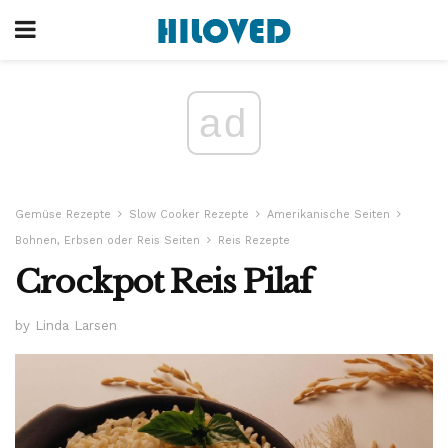
ad
Gemüse Rezepte
Slow Cooker Rezepte
Amerikanische Seiten
Bohnen, Erbsen oder Reis Seiten
Reis Rezepte
Crockpot Reis Pilaf
by Linda Larsen