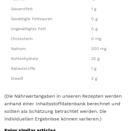
Gesamtfett
1 g
Gesättigte Fettsäuren
0 g
Ungesättigtes Fett
0 g
Cholesterin
0 mg
Natrium
200 mg
Kohlenhydrate
25 g
Ballaststoffe
1 g
Eiweiß
3 g
(Die Nährwertangaben in unseren Rezepten werden
anhand einer Inhaltsstoffdatenbank berechnet und
sollten als Schätzung betrachtet werden. Die
individuellen Ergebnisse können variieren.)
Enjoy similar articles