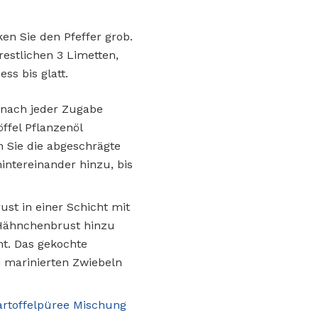
en Sie den Pfeffer grob.
estlichen 3 Limetten,
ss bis glatt.
d nach jeder Zugabe
ffel Pflanzenöl
 Sie die abgeschrägte
hintereinander hinzu, bis
st in einer Schicht mit
e Hähnchenbrust hinzu
ht. Das gekochte
 marinierten Zwiebeln
artoffelpüree Mischung