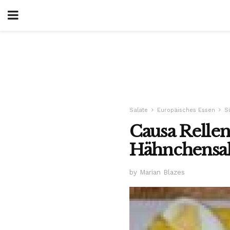
Salate
Europäisches Essen
S
Causa Rellen
Hähnchensal
by Marian Blazes