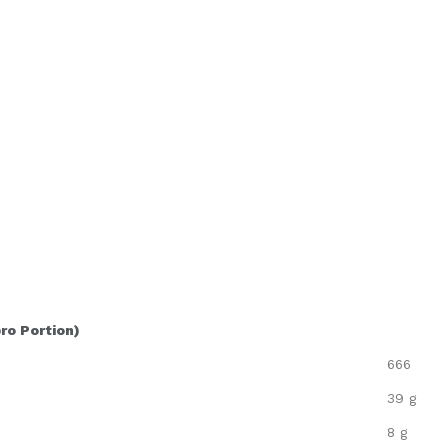
pro Portion)
666
39 g
8 g