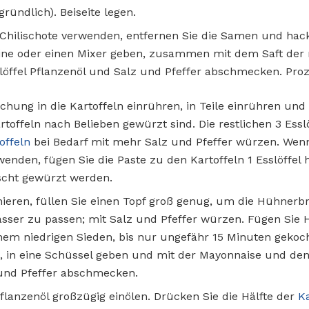
gründlich). Beiseite legen.
 Chilischote verwenden, entfernen Sie die Samen und hack
ne oder einen Mixer geben, zusammen mit dem Saft der r
öffel Pflanzenöl und Salz und Pfeffer abschmecken. Proze
schung in die Kartoffeln einrühren, in Teile einrühren un
toffeln nach Belieben gewürzt sind. Die restlichen 3 Esslö
offeln
bei Bedarf mit mehr Salz und Pfeffer würzen. Wenn
enden, fügen Sie die Paste zu den Kartoffeln 1 Esslöffel 
scht gewürzt werden.
ren, füllen Sie einen Topf groß genug, um die Hühnerbru
Wasser zu passen; mit Salz und Pfeffer würzen. Fügen Si
nem niedrigen Sieden, bis nur ungefähr 15 Minuten gekoc
, in eine Schüssel geben und mit der Mayonnaise und den
 und Pfeffer abschmecken.
flanzenöl großzügig einölen. Drücken Sie die Hälfte der
K