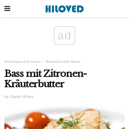
ad
Amerikanisches Essen
Meeresfrüchte-Mains
Bass mit Zitronen-
Kräuterbutter
by Danilo Alfaro