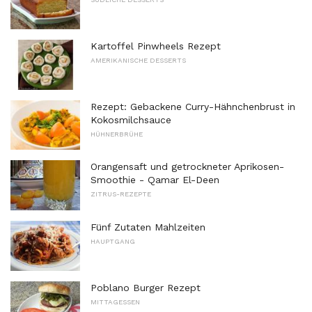
Kartoffel Pinwheels Rezept
AMERIKANISCHE DESSERTS
Rezept: Gebackene Curry-Hähnchenbrust in
Kokosmilchsauce
HÜHNERBRÜHE
Orangensaft und getrockneter Aprikosen-
Smoothie - Qamar El-Deen
ZITRUS-REZEPTE
Fünf Zutaten Mahlzeiten
HAUPTGANG
Poblano Burger Rezept
MITTAGESSEN