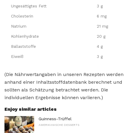
Ungesättigtes Fett
3 g
Cholesterin
6 mg
Natrium
21 mg
Kohlenhydrate
20 g
Ballaststoffe
4 g
Eiweiß
3 g
(Die Nährwertangaben in unseren Rezepten werden
anhand einer Inhaltsstoffdatenbank berechnet und
sollten als Schätzung betrachtet werden. Die
individuellen Ergebnisse können variieren.)
Enjoy similar articles
Guinness-Trüffel
AMERIKANISCHE DESSERTS