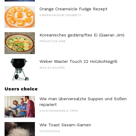
Orange Creamsicle Fudge Rezept
AMERIKANISCHE DESSERTS
Koreanisches gedämpftes Ei (Gaeran Jim)
FRÜHSTÜCK EIER
Weber Master Touch 22 Holzkohlegrill
WAS ZU KAUFEN
Users choice
Wie man überversalzte Suppen und Soßen
repariert
KOCHTECHNIKEN & TIPPS
Wie Toast Sesam-Samen
KOCHSCHULE