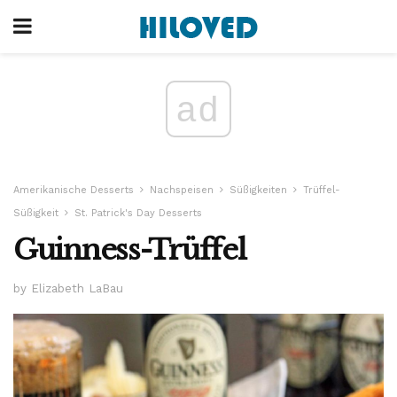
ad
Amerikanische Desserts
Nachspeisen
Süßigkeiten
Trüffel-
Süßigkeit
St. Patrick's Day Desserts
Guinness-Trüffel
by Elizabeth LaBau