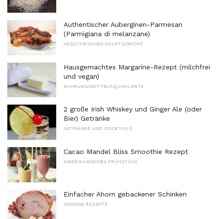
Authentischer Auberginen-Parmesan
(Parmigiana di melanzane)
VEGETARISCHES HAUPTGERICHT
Hausgemachtes Margarine-Rezept (milchfrei
und vegan)
NAHRUNGSMITTELÄQUIVALENTE
2 große Irish Whiskey und Ginger Ale (oder
Bier) Getränke
GETRÄNKE UND COCKTAILS
Cacao Mandel Bliss Smoothie Rezept
AMERIKANISCHES FRÜHSTÜCK
Einfacher Ahorn gebackener Schinken
GEMÜSE REZEPTE