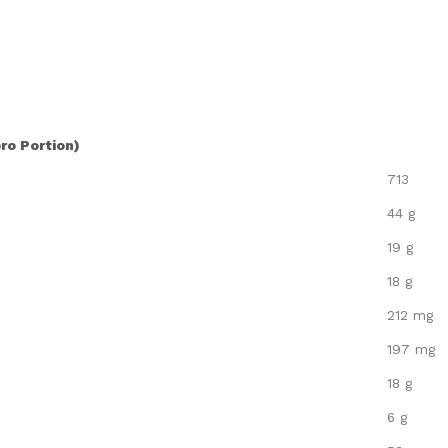
pro Portion)
713
44 g
19 g
18 g
212 mg
197 mg
18 g
6 g