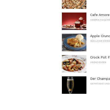
Cafe Amore 
AMERIKANISCHE
Apple Crunc
SÜDLICHE DESS
Crock Pot F
ABENDESSEN
Der Champag
GETRÄNKE UND