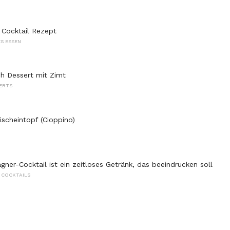
Cocktail Rezept
S ESSEN
h Dessert mit Zimt
ERTS
ischeintopf (Cioppino)
ner-Cocktail ist ein zeitloses Getränk, das beeindrucken soll
 COCKTAILS