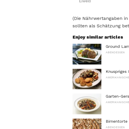
Eiweiß
(Die Nährwertangaben in
sollten als Schätzung bet
Enjoy similar articles
Ground Lam
ABENDESSEN
Knuspriges 
AMERIKANISCHE
Garten-Ger
AMERIKANISCHE
Birnentorte
ABENDESSEN