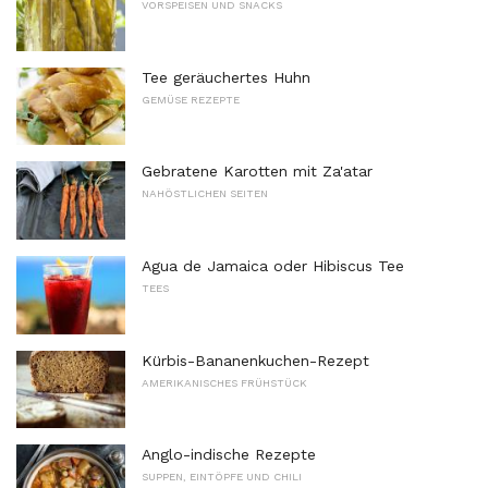
VORSPEISEN UND SNACKS
Tee geräuchertes Huhn
GEMÜSE REZEPTE
Gebratene Karotten mit Za'atar
NAHÖSTLICHEN SEITEN
Agua de Jamaica oder Hibiscus Tee
TEES
Kürbis-Bananenkuchen-Rezept
AMERIKANISCHES FRÜHSTÜCK
Anglo-indische Rezepte
SUPPEN, EINTÖPFE UND CHILI