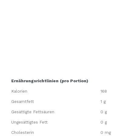
Ernährungsrichtlinien (pro Portion)
Kalorien
168
Gesamtfett
1 g
Gesättigte Fettsäuren
0 g
Ungesättigtes Fett
0 g
Cholesterin
0 mg