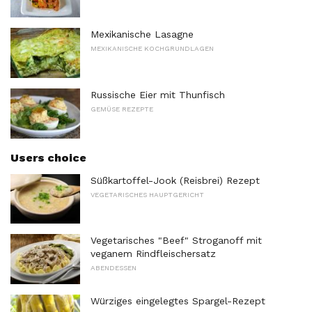
Mexikanische Lasagne
MEXIKANISCHE KOCHGRUNDLAGEN
Russische Eier mit Thunfisch
GEMÜSE REZEPTE
Users choice
Süßkartoffel-Jook (Reisbrei) Rezept
VEGETARISCHES HAUPTGERICHT
Vegetarisches "Beef" Stroganoff mit
veganem Rindfleischersatz
ABENDESSEN
Würziges eingelegtes Spargel-Rezept