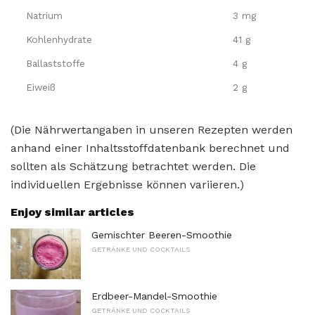
Natrium
3 mg
Kohlenhydrate
41 g
Ballaststoffe
4 g
Eiweiß
2 g
(Die Nährwertangaben in unseren Rezepten werden
anhand einer Inhaltsstoffdatenbank berechnet und
sollten als Schätzung betrachtet werden. Die
individuellen Ergebnisse können variieren.)
Enjoy similar articles
Gemischter Beeren-Smoothie
GETRÄNKE UND COCKTAILS
Erdbeer-Mandel-Smoothie
GETRÄNKE UND COCKTAILS