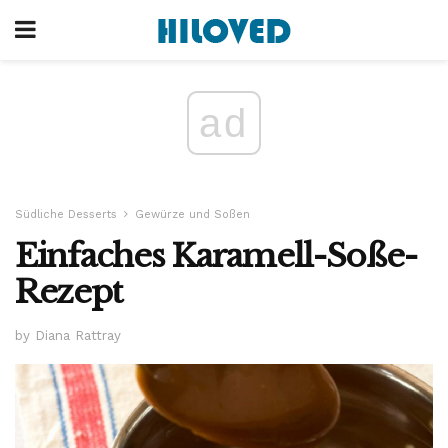
ad
Südliche Desserts
Gewürze und Soßen
Einfaches Karamell-Soße-
Rezept
by Diana Rattray