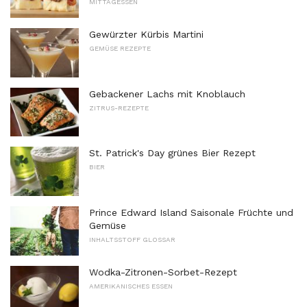
MITTAGESSEN
Gewürzter Kürbis Martini
GEMÜSE REZEPTE
Gebackener Lachs mit Knoblauch
ZITRUS-REZEPTE
St. Patrick's Day grünes Bier Rezept
BIER
Prince Edward Island Saisonale Früchte und
Gemüse
INHALTSSTOFF GLOSSAR
Wodka-Zitronen-Sorbet-Rezept
AMERIKANISCHES ESSEN