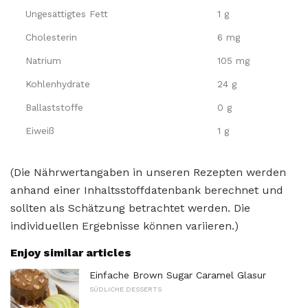
Ungesättigtes Fett
1 g
Cholesterin
6 mg
Natrium
105 mg
Kohlenhydrate
24 g
Ballaststoffe
0 g
Eiweiß
1 g
(Die Nährwertangaben in unseren Rezepten werden
anhand einer Inhaltsstoffdatenbank berechnet und
sollten als Schätzung betrachtet werden. Die
individuellen Ergebnisse können variieren.)
Enjoy similar articles
Einfache Brown Sugar Caramel Glasur
SÜDLICHE DESSERTS