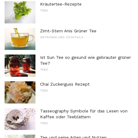
Kräutertee-Rezepte
TEES
Zimt-Stern Anis Grüner Tee
GETRÄNKE UND COCKTAILS
Ist Sun Tee so gesund wie gebrauter grüner
Tee?
TEES
Chai Zuckerguss Rezept
TEES
Tasseography Symbole für das Lesen von
Kaffee oder Teeblättern
TEES
Tee und seine Arten und Nutzen