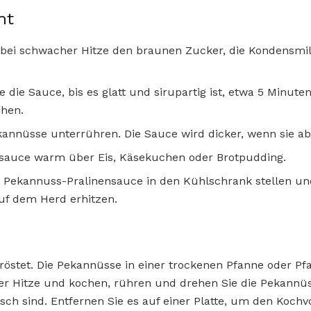
ht
 bei schwacher Hitze den braunen Zucker, die Kondensmil
die Sauce, bis es glatt und sirupartig ist, etwa 5 Minute
ihen.
kannüsse unterrühren. Die Sauce wird dicker, wenn sie ab
ensauce warm über Eis, Käsekuchen oder Brotpudding.
e Pekannuss-Pralinensauce in den Kühlschrank stellen u
uf dem Herd erhitzen.
stet. Die Pekannüsse in einer trockenen Pfanne oder Pfan
rer Hitze und kochen, rühren und drehen Sie die Pekannüsse
ch sind. Entfernen Sie es auf einer Platte, um den Koch