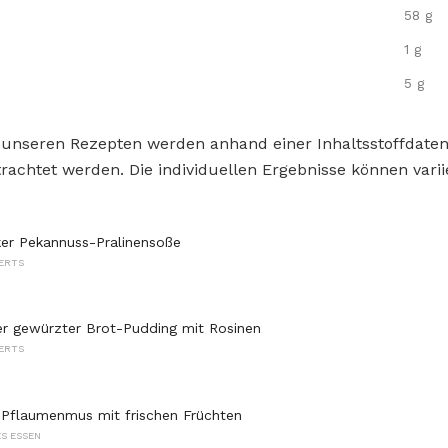
58 g
1 g
5 g
 unseren Rezepten werden anhand einer Inhaltsstoffdat
rachtet werden. Die individuellen Ergebnisse können varii
er Pekannuss-Pralinensoße
ERTS
r gewürzter Brot-Pudding mit Rosinen
ERTS
Pflaumenmus mit frischen Früchten
S ESSEN