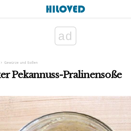
ad
Gewürze und Soßen
r Pekannuss-Pralinensoße