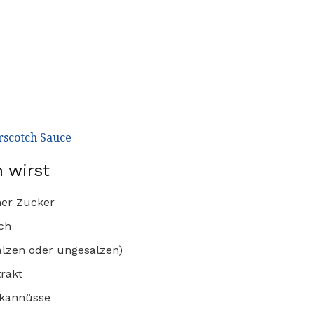
rscotch Sauce
 wirst
ner Zucker
ch
salzen oder ungesalzen)
trakt
ekannüsse