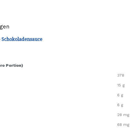
ögen
 Schokoladensauce
pro Portion)
378
15 g
6 g
6 g
28 mg
68 mg