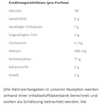
Ernährungsrichtlinien (pro Portion)
Kalorien
118
Gesamtfett
5 g
Gesättigte Fettsäuren
1 g
Ungesättigtes Fett
3 g
Cholesterin
0 mg
Natrium
469 mg
Kohlenhydrate
17 g
Ballaststoffe
2 g
Eiweiß
2 g
(Die Nährwertangaben in unseren Rezepten werden
anhand einer Inhaltsstoffdatenbank berechnet und
sollten als Schätzung betrachtet werden. Die