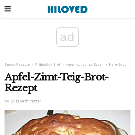
ad
Snack Rezepte
Frühstück Brot
Amerikanisches Essen
Hefe-Brot
Apfel-Zimt-Teig-Brot-
Rezept
by Elizabeth Yetter