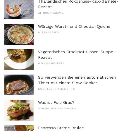
Thailändisches Kokosnuss-Kalk-Garnele-
Rezept
ZITRUS-REZEPTE
Würzige Wurst- und Cheddar-Quiche
MITTAGESSEN
Vegetarisches Crockpot Linsen-Suppe-
Rezept
GEMÜSE REZEPTE
So verwenden Sie einen automatischen
Timer mit einem Slow Cooker
KOCHTECHNIKEN & TIPPS
Was ist Foie Gras?
VORSPEISEN UND SNACKS
Espresso Creme Brulee