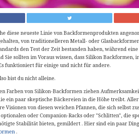
he diese neueste Linie von Backformenprodukten angen
gehalten, von traditionelleren Metall- oder Glasbackforme
Standards den Test der Zeit bestanden haben, während eine
nd Sie sollten im Voraus wissen, dass Silikon Backformen, 
funktioniert für einige und nicht für andere.
so bist du nicht alleine.
den Farben von Silikon-Backformen ziehen Aufmerksamkeit a
ie ein paar skeptische Bäckereien in die Höhe treibt. Alle
hre Visionen von diesen weichen Pfannen, die sich selbst 
optionalen oder Companion-Racks oder "Schlitten", die spe
tigte Stabilität bieten, gemildert . Hier sind ein paar Di
formen
.