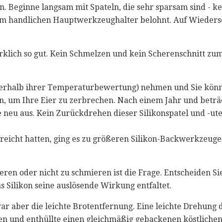
 Beginne langsam mit Spateln, die sehr sparsam sind - kei
im handlichen Hauptwerkzeughalter belohnt. Auf Wieders
wirklich so gut. Kein Schmelzen und kein Scherenschnitt zu
nerhalb ihrer Temperaturbewertung) nehmen und Sie könne
 um Ihre Eier zu zerbrechen. Nach einem Jahr und beträc
 neu aus. Kein Zurückdrehen dieser Silikonspatel und -ute
rreicht hatten, ging es zu größeren Silikon-Backwerkzeuge
en oder nicht zu schmieren ist die Frage. Entscheiden Sie 
s Silikon seine auslösende Wirkung entfaltet.
 aber die leichte Brotentfernung. Eine leichte Drehung 
n und enthüllte einen gleichmäßig gebackenen köstlichen