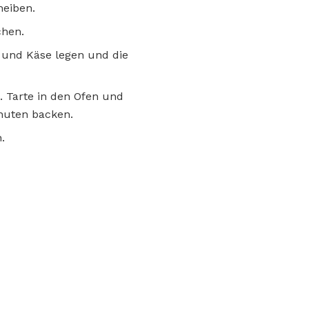
heiben.
chen.
n und Käse legen und die
. Tarte in den Ofen und
inuten backen.
.