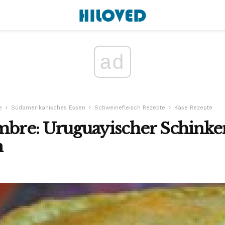
ad
e
Südamerikanisches Essen
Schweinefleisch Rezepte
Käse Rezepte
ambre: Uruguayischer Schink
n