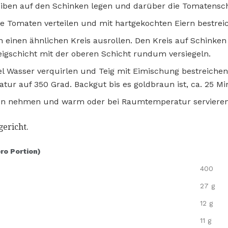
iben auf den Schinken legen und darüber die Tomatensc
e Tomaten verteilen und mit hartgekochten Eiern bestrei
 in einen ähnlichen Kreis ausrollen. Den Kreis auf Schinke
igschicht mit der oberen Schicht rundum versiegeln.
fel Wasser verquirlen und Teig mit Eimischung bestreichen
atur auf 350 Grad. Backgut bis es goldbraun ist, ca. 25 M
en nehmen und warm oder bei Raumtemperatur servieren
gericht.
pro Portion)
400
27 g
12 g
11 g