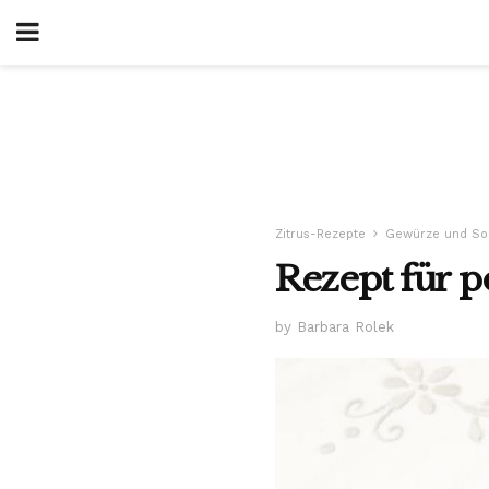
Zitrus-Rezepte
Gewürze und So
Rezept für p
by Barbara Rolek