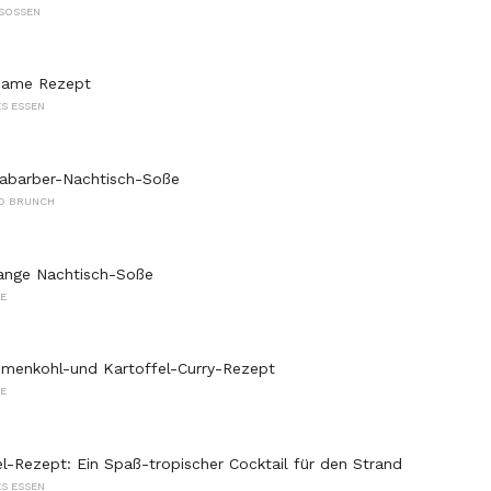
SOSSEN
Dame Rezept
S ESSEN
habarber-Nachtisch-Soße
D BRUNCH
range Nachtisch-Soße
E
umenkohl-und Kartoffel-Curry-Rezept
E
l-Rezept: Ein Spaß-tropischer Cocktail für den Strand
S ESSEN