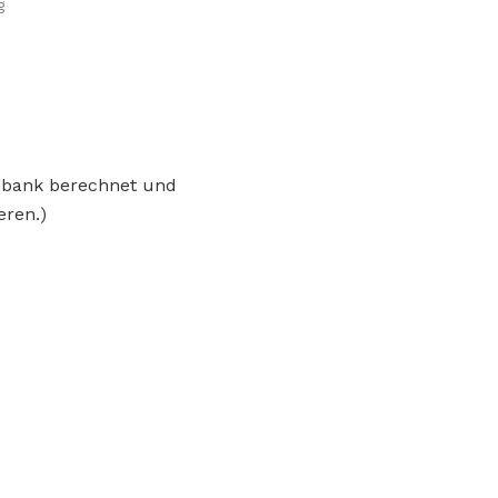
g
enbank berechnet und
eren.)