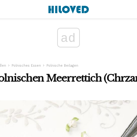
ad
ßen
Polnisches Essen
Polnische Beilagen
olnischen Meerrettich (Chrza