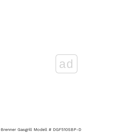
ad
-Brenner Gasgrill Modell # DGF510SBP-D