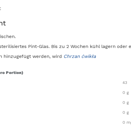
t
ht
ischen.
sterilisiertes Pint-Glas. Bis zu 2 Wochen kühl lagern oder e
n hinzugefügt werden, wird
Chrzan ćwikła
pro Portion)
43
0 g
0 g
0 g
0 m