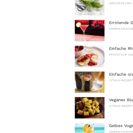
GEWÜRZE UND 
Errötende 
AMERIKANISCHE
Einfache R
FRÜHSTÜCK UN
Einfache o
ZITRUS-REZEPT
Veganes Bl
ZITRUS-REZEPT
Gelbes Voge
AMERIKANISCHE