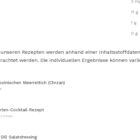
3 m
11 g
1 g
0 g
 unseren Rezepten werden anhand einer Inhaltsstoffdat
rachtet werden. Die individuellen Ergebnisse können varii
polnischen Meerrettich (Chrzan)
E
rlen-Cocktail-Rezept
S ESSEN
Dill Salatdressing