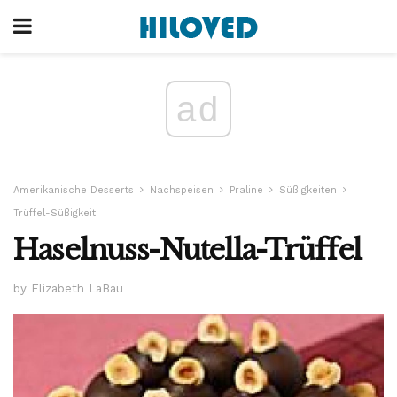
ad
Amerikanische Desserts
Nachspeisen
Praline
Süßigkeiten
Trüffel-Süßigkeit
Haselnuss-Nutella-Trüffel
by Elizabeth LaBau