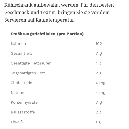
Kühlschrank aufbewahrt werden. Für den besten
Geschmack und Textur, bringen Sie sie vor dem
Servieren auf Raumtemperatur.
Ernährungsrichtlinien (pro Portion)
Kalorien
102
Gesamtfett
7 g
Gesättigte Fettsäuren
4 g
Ungesättigtes Fett
2 g
Cholesterin
4 mg
Natrium
4 mg
Kohlenhydrate
7 g
Ballaststoffe
2 g
Eiweiß
1 g