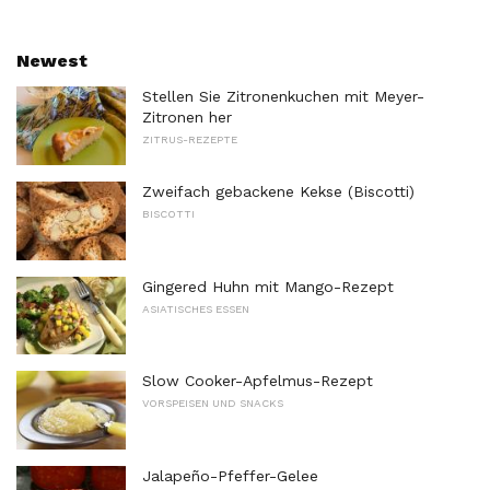
Newest
Stellen Sie Zitronenkuchen mit Meyer-
Zitronen her
ZITRUS-REZEPTE
Zweifach gebackene Kekse (Biscotti)
BISCOTTI
Gingered Huhn mit Mango-Rezept
ASIATISCHES ESSEN
Slow Cooker-Apfelmus-Rezept
VORSPEISEN UND SNACKS
Jalapeño-Pfeffer-Gelee