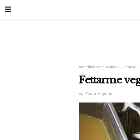
Amerikanische Mains
Gemüse R
Fettarme veg
by Fiona Haynes