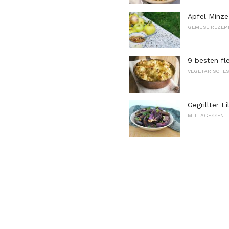
Apfel Minze
GEMÜSE REZEP
9 besten fl
VEGETARISCHE
Gegrillter Li
MITTAGESSEN