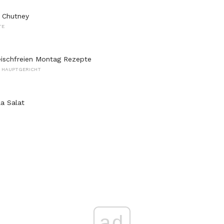
 Chutney
TE
eischfreien Montag Rezepte
S HAUPTGERICHT
la Salat
ad