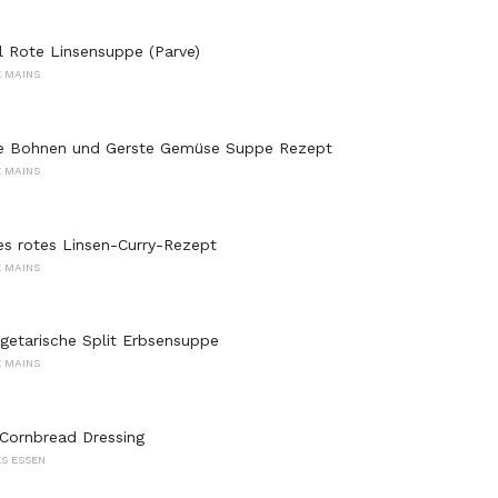
l Rote Linsensuppe (Parve)
 MAINS
he Bohnen und Gerste Gemüse Suppe Rezept
 MAINS
es rotes Linsen-Curry-Rezept
 MAINS
getarische Split Erbsensuppe
 MAINS
 Cornbread Dressing
S ESSEN