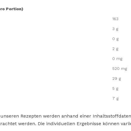
pro Portion)
163
3 g
0 g
2 g
0 mg
520 mg
29 g
5 g
7 g
 unseren Rezepten werden anhand einer Inhaltsstoffdat
rachtet werden. Die individuellen Ergebnisse können varii