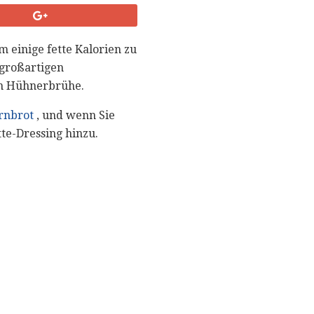
m einige fette Kalorien zu
 großartigen
on Hühnerbrühe.
rnbrot
, und wenn Sie
te-Dressing hinzu.