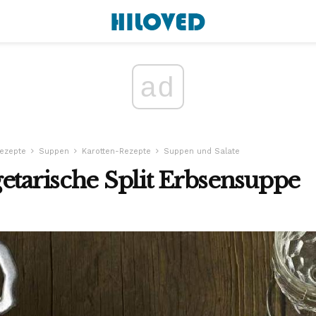
ad
ezepte
Suppen
Karotten-Rezepte
Suppen und Salate
etarische Split Erbsensuppe