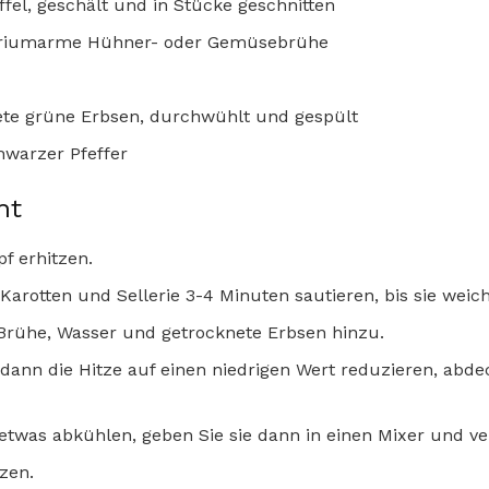
offel, geschält und in Stücke geschnitten
natriumarme Hühner- oder Gemüsebrühe
nete grüne Erbsen, durchwühlt und gespült
hwarzer Pfeffer
ht
f erhitzen.
arotten und Sellerie 3-4 Minuten sautieren, bis sie weich
 Brühe, Wasser und getrocknete Erbsen hinzu.
dann die Hitze auf einen niedrigen Wert reduzieren, abd
etwas abkühlen, geben Sie sie dann in einen Mixer und verr
zen.