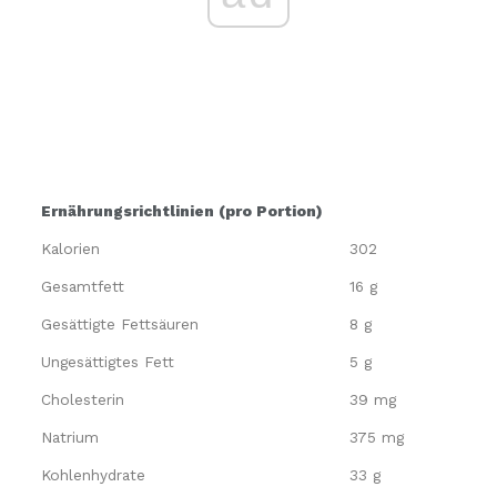
Ernährungsrichtlinien (pro Portion)
Kalorien
302
Gesamtfett
16 g
Gesättigte Fettsäuren
8 g
Ungesättigtes Fett
5 g
Cholesterin
39 mg
Natrium
375 mg
Kohlenhydrate
33 g