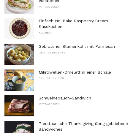
Variationen
MITTAGESSEN
Einfach No-Bake Raspberry Cream
Käsekuchen
KUCHEN
Gebratener Blumenkohl mit Parmesan
GEMÜSE REZEPTE
Mikrowellen-Omelett in einer Schale
FRÜHSTÜCK EIER
Schweinebauch-Sandwich
MITTAGESSEN
7 erstaunliche Thanksgiving übrig gebliebene
Sandwiches