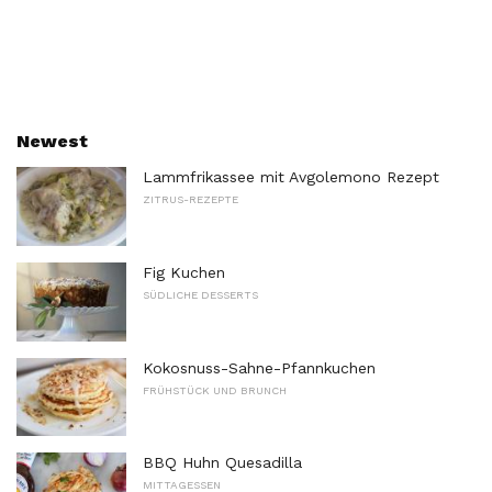
Newest
Lammfrikassee mit Avgolemono Rezept
ZITRUS-REZEPTE
Fig Kuchen
SÜDLICHE DESSERTS
Kokosnuss-Sahne-Pfannkuchen
FRÜHSTÜCK UND BRUNCH
BBQ Huhn Quesadilla
MITTAGESSEN