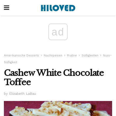
ad
Amerikanische Desserts
Nachspeisen
Praline
Süßigkeiten
Nuss-
Süßigkeit
Cashew White Chocolate
Toffee
by Elizabeth LaBau