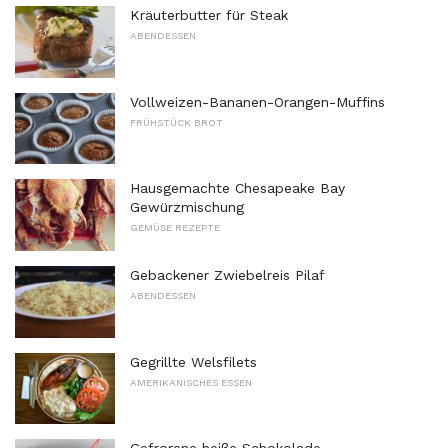
Kräuterbutter für Steak
ABENDESSEN
Vollweizen-Bananen-Orangen-Muffins
FRÜHSTÜCK BROT
Hausgemachte Chesapeake Bay
Gewürzmischung
GEMÜSE REZEPTE
Gebackener Zwiebelreis Pilaf
ABENDESSEN
Gegrillte Welsfilets
AMERIKANISCHES ESSEN