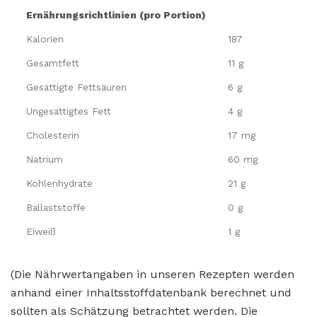
Ernährungsrichtlinien (pro Portion)
Kalorien
187
Gesamtfett
11 g
Gesättigte Fettsäuren
6 g
Ungesättigtes Fett
4 g
Cholesterin
17 mg
Natrium
60 mg
Kohlenhydrate
21 g
Ballaststoffe
0 g
Eiweiß
1 g
(Die Nährwertangaben in unseren Rezepten werden
anhand einer Inhaltsstoffdatenbank berechnet und
sollten als Schätzung betrachtet werden. Die