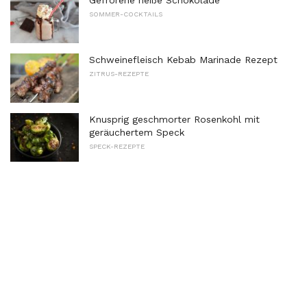
Gefrorene heiße Schokolade
SOMMER-COCKTAILS
Schweinefleisch Kebab Marinade Rezept
ZITRUS-REZEPTE
Knusprig geschmorter Rosenkohl mit
geräuchertem Speck
SPECK-REZEPTE