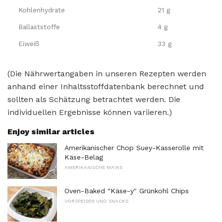
Kohlenhydrate
21 g
Ballaststoffe
4 g
Eiweiß
33 g
(Die Nährwertangaben in unseren Rezepten werden
anhand einer Inhaltsstoffdatenbank berechnet und
sollten als Schätzung betrachtet werden. Die
individuellen Ergebnisse können variieren.)
Enjoy similar articles
Amerikanischer Chop Suey-Kasserolle mit
Käse-Belag
AMERIKANISCHE MAINS
Oven-Baked "Käse-y" Grünkohl Chips
VORSPEISEN UND SNACKS