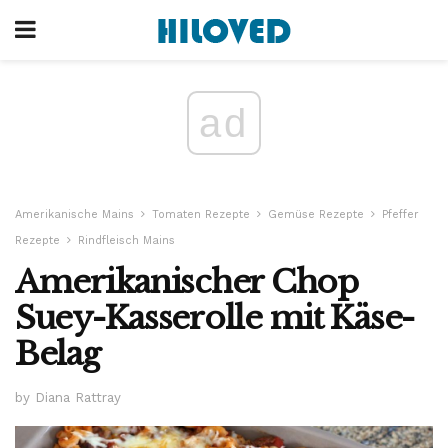
ad
Amerikanische Mains
Tomaten Rezepte
Gemüse Rezepte
Pfeffer
Rezepte
Rindfleisch Mains
Amerikanischer Chop
Suey-Kasserolle mit Käse-
Belag
by Diana Rattray