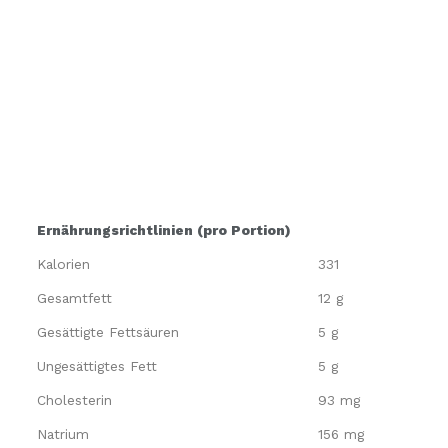
Ernährungsrichtlinien (pro Portion)
Kalorien
331
Gesamtfett
12 g
Gesättigte Fettsäuren
5 g
Ungesättigtes Fett
5 g
Cholesterin
93 mg
Natrium
156 mg