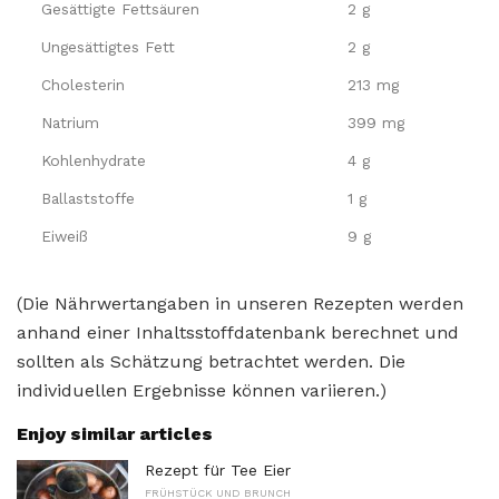
Gesättigte Fettsäuren
2 g
Ungesättigtes Fett
2 g
Cholesterin
213 mg
Natrium
399 mg
Kohlenhydrate
4 g
Ballaststoffe
1 g
Eiweiß
9 g
(Die Nährwertangaben in unseren Rezepten werden
anhand einer Inhaltsstoffdatenbank berechnet und
sollten als Schätzung betrachtet werden. Die
individuellen Ergebnisse können variieren.)
Enjoy similar articles
Rezept für Tee Eier
FRÜHSTÜCK UND BRUNCH