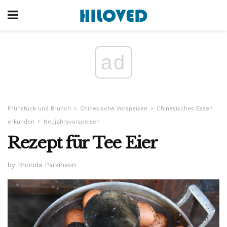
ad
Frühstück und Brunch
Chinesische Vorspeisen
Chinesisches Essen
erkunden
Neujahrsvorspeisen
Rezept für Tee Eier
by Rhonda Parkinson