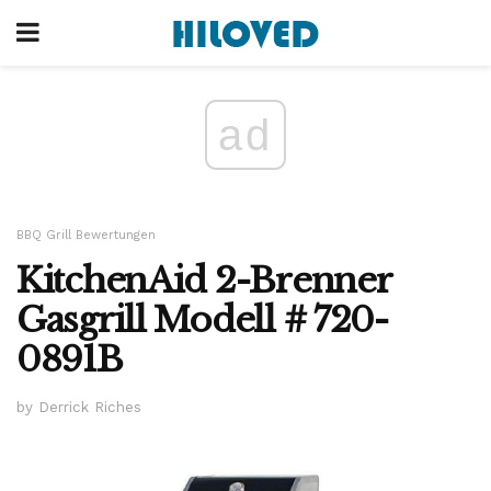
ad
BBQ Grill Bewertungen
KitchenAid 2-Brenner
Gasgrill Modell # 720-
0891B
by Derrick Riches