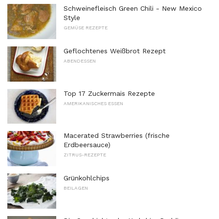
Schweinefleisch Green Chili - New Mexico
Style
GEMÜSE REZEPTE
Geflochtenes Weißbrot Rezept
ABENDESSEN
Top 17 Zuckermais Rezepte
AMERIKANISCHES ESSEN
Macerated Strawberries (frische
Erdbeersauce)
ZITRUS-REZEPTE
Grünkohlchips
BEILAGEN