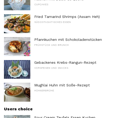
CUPCAKES
Fried Tamarind Shrimps (Assam Heh)
SÜDOSTASIATISCHES ESSEN
Pfannkuchen mit Schokoladenstücken
FRÜHSTÜCK UND BRUNCH
Gebackenes Krebs-Rangun-Rezept
VORSPEISEN UND SNACKS
Mughlai Huhn mit Soße-Rezept
HÜHNERBRÜHE
Users choice
Sour Cream Teufels Essen Kuchen